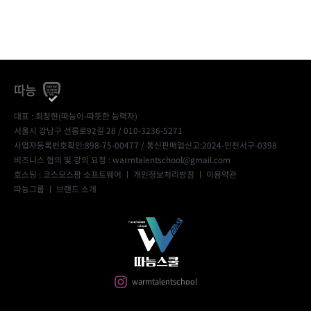
따능
대표 : 최창현(따능이-따뜻한 능력자)
서울시 강남구 선릉로92길 28 / 010-3236-5271
사업자등록번호확인:898-75-00477
/ 통신판매업신고:2024-인천서구-0398
비즈니스 협의 및 강의 요청 : warmtalentschool@gmail.com
호스팅 : 코스모스팜 소프트웨어 ㅣ
개인정보처리방침
ㅣ
이용약관
따능그룹
ㅣ
브랜드 소개
warmtalentschool