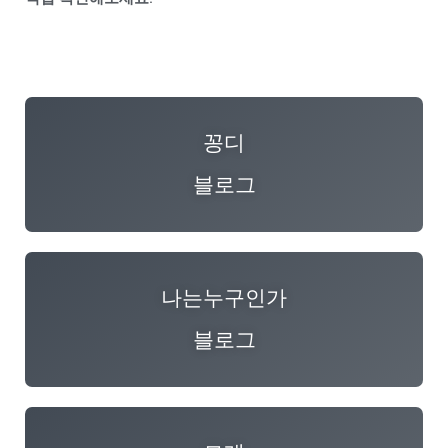
꽁디
블로그
나는누구인가
블로그