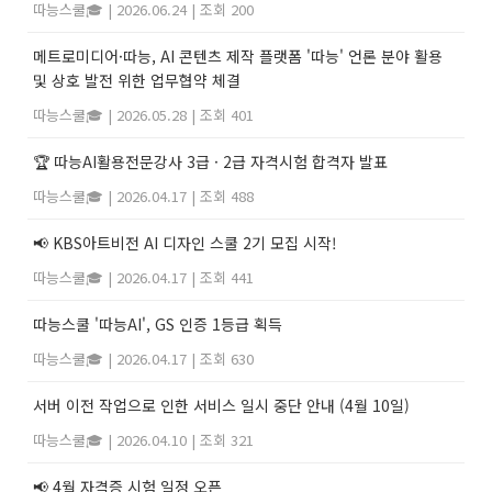
따능스쿨🎓
|
2026.06.24
|
조회 200
메트로미디어·따능, AI 콘텐츠 제작 플랫폼 '따능' 언론 분야 활용
및 상호 발전 위한 업무협약 체결
따능스쿨🎓
|
2026.05.28
|
조회 401
🏆 따능AI활용전문강사 3급 · 2급 자격시험 합격자 발표
따능스쿨🎓
|
2026.04.17
|
조회 488
📢 KBS아트비전 AI 디자인 스쿨 2기 모집 시작!
따능스쿨🎓
|
2026.04.17
|
조회 441
따능스쿨 '따능AI', GS 인증 1등급 획득
따능스쿨🎓
|
2026.04.17
|
조회 630
서버 이전 작업으로 인한 서비스 일시 중단 안내 (4월 10일)
따능스쿨🎓
|
2026.04.10
|
조회 321
📢 4월 자격증 시험 일정 오픈