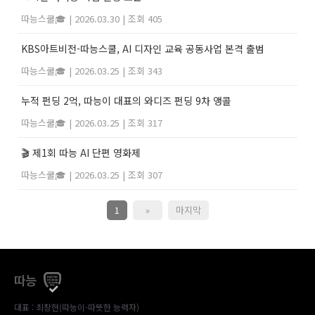
따능스쿨🎓
|
2026.03.30
|
조회 405
KBS아트비전-따능스쿨, AI 디자인 교육 공동사업 본격 출범
따능스쿨🎓
|
2026.03.25
|
조회 343
누적 펀딩 2억, 따능이 대표의 와디즈 펀딩 9차 앵콜
따능스쿨🎓
|
2026.03.25
|
조회 317
🎬 제1회 따능 AI 단편 영화제
따능스쿨🎓
|
2026.03.25
|
조회 307
1
»
마지막
따능
대표 : 최창현(따능이-따뜻한 능력자)