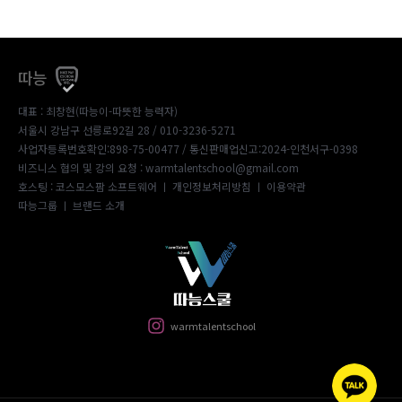
따능
대표 : 최창현(따능이-따뜻한 능력자)
서울시 강남구 선릉로92길 28 / 010-3236-5271
사업자등록번호확인:898-75-00477
/ 통신판매업신고:2024-인천서구-0398
비즈니스 협의 및 강의 요청 : warmtalentschool@gmail.com
호스팅 : 코스모스팜 소프트웨어 ㅣ
개인정보처리방침
ㅣ
이용약관
따능그룹
ㅣ
브랜드 소개
warmtalentschool