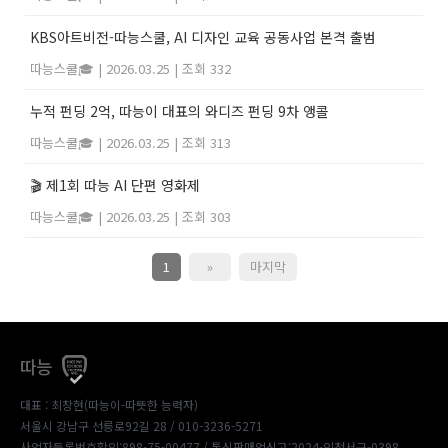
KBS아트비전-따능스쿨, AI 디자인 교육 공동사업 본격 출범
따능스쿨🎓
|
2026.03.25
|
조회 332
누적 펀딩 2억, 따능이 대표의 와디즈 펀딩 9차 앵콜
따능스쿨🎓
|
2026.03.25
|
조회 313
🎬 제1회 따능 AI 단편 영화제
따능스쿨🎓
|
2026.03.25
|
조회 303
1
»
마지막
따능
대표 : 최창현(따능이-따뜻한 능력자)
서울시 강남구 선릉로92길 28 / 010-3236-5271
사업자등록번호확인:898-75-00477
/ 통신판매업신고:2024-인천서구-0398