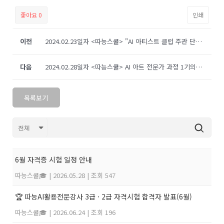
좋아요
0
인쇄
이전
2024.02.23일자 <따능스쿨> "AI 아티스트 클럽 주관 단체展"에 공식 첫 후원행사 관련 기사
다음
2024.02.28일자 <따능스쿨> AI 아트 전문가 과정 1기의 성공적인 수료 소식 관련 기사
목록보기
6월 자격증 시험 일정 안내
따능스쿨🎓
|
2026.05.28
|
조회 547
🏆 따능AI활용전문강사 3급 · 2급 자격시험 합격자 발표(6월)
따능스쿨🎓
|
2026.06.24
|
조회 196