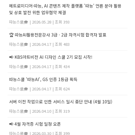
메트로미디어·따능, AI 콘텐츠 제작 플랫폼 '따능' 언론 분야 활용
및 상호 발전 위한 업무협약 체결
따능스쿨🎓
|
2026.05.28
|
조회 393
🏆 따능AI활용전문강사 3급 · 2급 자격시험 합격자 발표
따능스쿨🎓
|
2026.04.17
|
조회 483
📢 KBS아트비전 AI 디자인 스쿨 2기 모집 시작!
따능스쿨🎓
|
2026.04.17
|
조회 434
따능스쿨 '따능AI', GS 인증 1등급 획득
따능스쿨🎓
|
2026.04.17
|
조회 624
서버 이전 작업으로 인한 서비스 일시 중단 안내 (4월 10일)
따능스쿨🎓
|
2026.04.10
|
조회 319
📢 4월 자격증 시험 일정 오픈
따능스쿨🎓
|
2026.03.30
|
조회 399