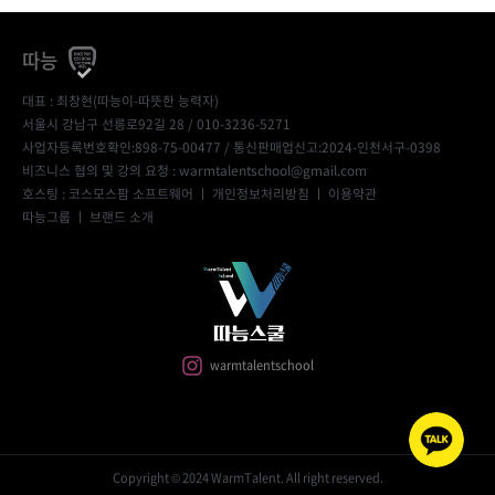
따능
대표 : 최창현(따능이-따뜻한 능력자)
서울시 강남구 선릉로92길 28 / 010-3236-5271
사업자등록번호확인:898-75-00477
/ 통신판매업신고:2024-인천서구-0398
비즈니스 협의 및 강의 요청 : warmtalentschool@gmail.com
호스팅 : 코스모스팜 소프트웨어 ㅣ
개인정보처리방침
ㅣ
이용약관
따능그룹
ㅣ
브랜드 소개
warmtalentschool
Copyright © 2024 WarmTalent. All right reserved.