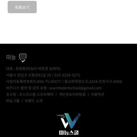
목록보기
따능
대표 : 최창현(따능이-따뜻한 능력자)
서울시 강남구 선릉로92길 28 / 010-3236-5271
사업자등록번호확인:898-75-00477
/ 통신판매업신고:2024-인천서구-0398
비즈니스 협의 및 강의 요청 : warmtalentschool@gmail.com
호스팅 : 코스모스팜 소프트웨어 ㅣ
개인정보처리방침
ㅣ
이용약관
따능그룹
ㅣ
브랜드 소개