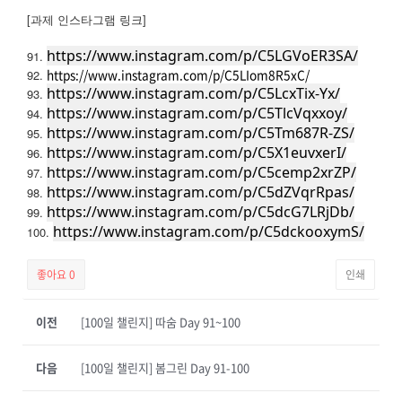
[과제 인스타그램 링크]
https://www.instagram.com/p/C5LGVoER3SA/
91.
https://www.instagram.com/p/C5LIom8R5xC/
92.
https://www.instagram.com/p/C5LcxTix-Yx/
93.
https://www.instagram.com/p/C5TlcVqxxoy/
94.
https://www.instagram.com/p/C5Tm687R-ZS/
95.
https://www.instagram.com/p/C5X1euvxerI/
96.
https://www.instagram.com/p/C5cemp2xrZP/
97.
https://www.instagram.com/p/C5dZVqrRpas/
98.
https://www.instagram.com/p/C5dcG7LRjDb/
99.
https://www.instagram.com/p/C5dckooxymS/
100.
좋아요
0
인쇄
이전
[100일 챌린지] 따숨 Day 91~100
다음
[100일 챌린지] 봄그린 Day 91-100