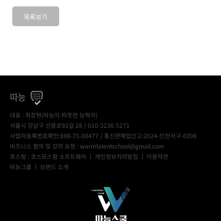
목록보기
따능
대표 : 최창현(따능이-따뜻한 능력자)
서울시 강남구 선릉로92길 28 / 010-3236-5271
사업자등록번호확인:898-75-00477
/ 통신판매업신고:2024-인천서구-0398
비즈니스 협의 및 강의 요청 : warmtalentschool@gmail.com
호스팅 : 코스모스팜 소프트웨어 ㅣ
개인정보처리방침
ㅣ
이용약관
따능그룹
ㅣ
브랜드 소개