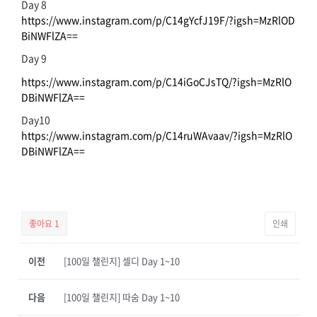
Day 8
https://www.instagram.com/p/C14gYcfJ19F/?igsh=MzRlOD
BiNWFlZA==
Day 9
https://www.instagram.com/p/C14iGoCJsTQ/?igsh=MzRlO
DBiNWFlZA==
Day10
https://www.instagram.com/p/C14ruWAvaav/?igsh=MzRlO
DBiNWFlZA==
좋아요
1
인쇄
이전
[100일 챌린지] 셀디 Day 1~10
다음
[100일 챌린지] 따숨 Day 1~10