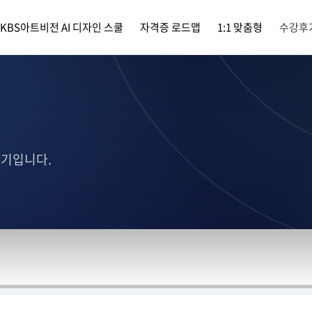
KBS아트비전 AI 디자인 스쿨
자격증 로드맵
1:1 맞춤형
수강후
후기입니다.