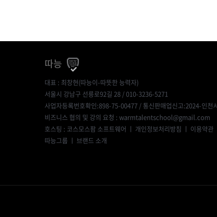
따능
대표 : 최창현(따능이-따뜻한 능력자)
서울시 강남구 선릉로92길 28 / 010-3236-5271
사업자등록번호확인:898-75-00477
/ 통신판매업신고:2024-인천서
비즈니스 협의 및 강의 요청 : warmtalentschool@gmail.com
호스팅 : 코스모스팜 소프트웨어 ㅣ
개인정보처리방침
ㅣ
이용약관
따능그룹
ㅣ
브랜드 소개