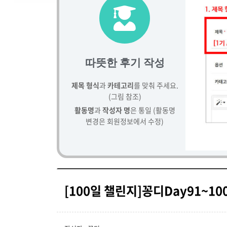
따뜻한 후기 작성
제목 형식
과
카테고리
를 맞춰 주세요.
(그림 참조)
활동명
과
작성자 명
은 통일 (활동명
변경은 회원정보에서 수정)
[100일 챌린지]꽁디Day91~10