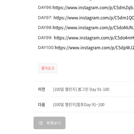
https://www.instagram.com/p/C5dmZqb
DAY96:
https://www.instagram.com/p/C5dm1Q
DAY97:
https://www.instagram.com/p/C5doNUN
DAY98:
https://www.instagram.com/p/C5do4m
DAY99:
https://www.instagram.com/p/C5dpWJ
DAY100:
좋아요
0
이전
[100일 챌린지] 봄그린 Day 91-100
다음
{100일 챌린지}힐토Day 91~100
목록보기