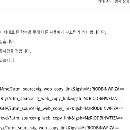
카테고리 : 함께 성장
 제대로 된 학습을 못해 다른 분들에게 부끄럽기 까지 합니다만,
싶습니다.
 감사함을 전합니다.
이였습니다.
hJMme/?utm_source=ig_web_copy_link&igsh=MzRlODBiNWFlZA==
JR-y/?utm_source=ig_web_copy_link&igsh=MzRlODBiNWFlZA==
VJGHV/?utm_source=ig_web_copy_link&igsh=MzRlODBiNWFlZA==
YJevd/?utm_source=ig_web_copy_link&igsh=MzRlODBiNWFlZA==
Jxyx/?utm_source=ig_web_copy_link&igsh=MzRlODBiNWFlZA==