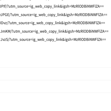
JPIf/?utm_source=ig_web_copy_link&igsh=MzRlODBiNWFlZA==
OJPGE/?utm_source=ig_web_copy_link&igsh=MzRlODBiNWFlZA==
JDvz/?utm_source=ig_web_copy_link&igsh=MzRlODBiNWFlZA==
HJmKM/?utm_source=ig_web_copy_link&igsh=MzRlODBiNWFlZA==
2JvzS/?utm_source=ig_web_copy_link&igsh=MzRlODBiNWFlZA==