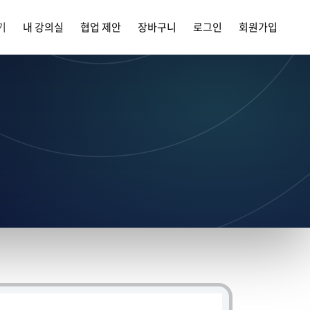
기
내 강의실
협업 제안
장바구니
로그인
회원가입