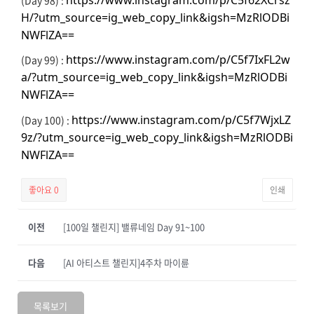
H/?utm_source=ig_web_copy_link&igsh=MzRlODBi
NWFlZA==
https://www.instagram.com/p/C5f7IxFL2w
(Day 99) :
a/?utm_source=ig_web_copy_link&igsh=MzRlODBi
NWFlZA==
https://www.instagram.com/p/C5f7WjxLZ
(Day 100) :
9z/?utm_source=ig_web_copy_link&igsh=MzRlODBi
NWFlZA==
좋아요
0
인쇄
이전
[100일 챌린지] 밸류네임 Day 91~100
다음
[AI 아티스트 챌린지]4주차 마이륜
목록보기