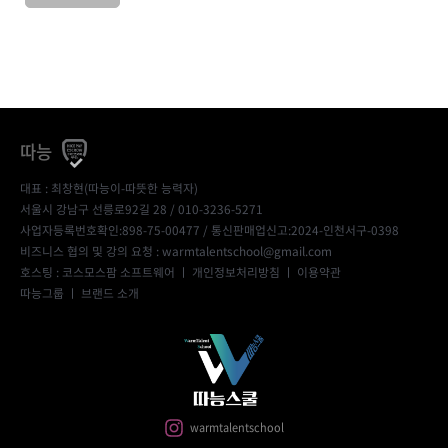
따능
대표 : 최창현(따능이-따뜻한 능력자)
서울시 강남구 선릉로92길 28 / 010-3236-5271
사업자등록번호확인:898-75-00477
/ 통신판매업신고:2024-인천서구-0398
비즈니스 협의 및 강의 요청 : warmtalentschool@gmail.com
호스팅 : 코스모스팜 소프트웨어 ㅣ
개인정보처리방침
ㅣ
이용약관
따능그룹
ㅣ
브랜드 소개
warmtalentschool