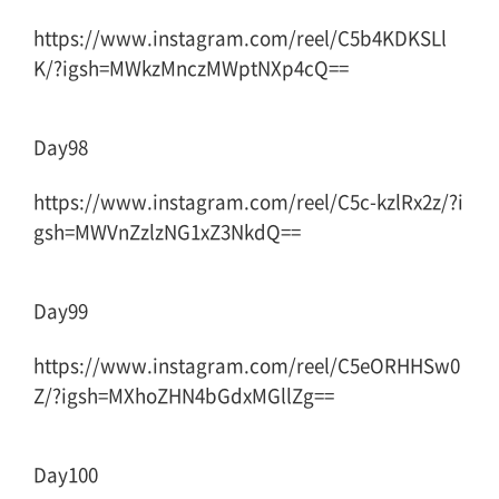
https://www.instagram.com/reel/C5b4KDKSLl
K/?igsh=MWkzMnczMWptNXp4cQ==
Day98
https://www.instagram.com/reel/C5c-kzlRx2z/?i
gsh=MWVnZzlzNG1xZ3NkdQ==
Day99
https://www.instagram.com/reel/C5eORHHSw0
Z/?igsh=MXhoZHN4bGdxMGllZg==
Day100