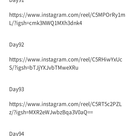
https://www.instagram.com/reel/C5MPOrRy1m
L/?igsh=cmk3NWQ1MXh3dnk4
Day92
https://www.instagram.com/reel/C5RHiwYxUc
S/?igsh=bTJjYXJvbTMweXRu
Day93
https://www.instagram.com/reel/C5RT5c2PZL
z/?igsh=MXR2eWJwbzBqa3V0aQ==
Day94