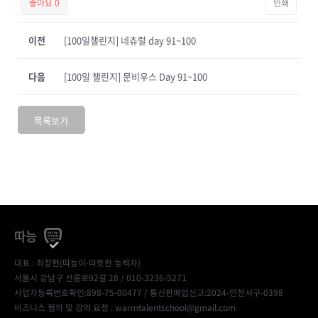
좋아요
0
인쇄
이전
[100일챌린지] 네츄럴 day 91~100
다음
[100일 챌린지] 문비우스 Day 91~100
목록보기
따능
대표 : 최창현(따능이-따뜻한 능력자)
서울시 강남구 선릉로92길 28 / 010-3236-5271
사업자등록번호확인:898-75-00477
/ 통신판매업신고:2024-인천서구-0398
비즈니스 협의 및 강의 요청 : warmtalentschool@gmail.com