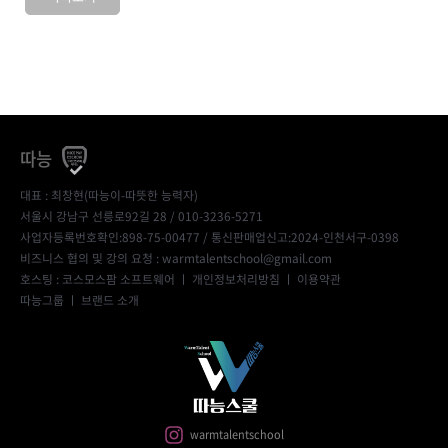
따능
대표 : 최창현(따능이-따뜻한 능력자)
서울시 강남구 선릉로92길 28 / 010-3236-5271
사업자등록번호확인:898-75-00477
/ 통신판매업신고:2024-인천서구-0398
비즈니스 협의 및 강의 요청 : warmtalentschool@gmail.com
호스팅 : 코스모스팜 소프트웨어 ㅣ
개인정보처리방침
ㅣ
이용약관
따능그룹
ㅣ
브랜드 소개
warmtalentschool