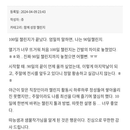
등록일 : 2024-04-09 23:43
작성자 : 쥬
카테고리 : 함께 성장 챌린지
일 챌린지가 끝났다
엄밀히 말하면
나는
일챌린지
100
.
,
90
.
열기가 너무 뜨거워 처음
일 챌린지는 간발의 차이로 놓쳤었다
100
.
ㅎㅎ
와
진짜
일 챌린지까지 놓쳤으면 어쩔뻔
ㅠㅠ
...
90
.
시작할 때
일의 끝이 언제 올까 싶었는데
이렇게 마지막날이 되
..90
,
고
주말에 전시를 앞두고 있다니 정말 황송하고 실감나지 않는다
ㅎ
,
.
ㅎ
야근이 잦은 직장인이라 챌린지 활동시 하루하루 정성들여 쌓아올리
진 못했지만
주말이라도 나름 최선을 다해 즐기며 열심히 했다
;;
. 10
일에 한번씩 바뀌는 챌린지 툴과 방법
따뜻한 설명 등
너무 좋았
,
...
다
.
따능샘과 샘물작가님을 알게 된 것은 행운이다
진심으로 무한한 감
.
사 드립니다
.