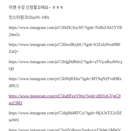
이젠 수강 신청할꼬에요
ㅎㅎㅎ
~
인스타링크
(Day91-100)
https://www.instagram.com/p/C5IbDGSxcSF/?igsh=NzBrZXh1YTB
2dm5s
https://www.instagram.com/p/C5IbwdRxjbL/?igsh=b3ZidzNvaHB0
ZnQ=
https://www.instagram.com/p/C5IdgDdRdo2/?igsh=aTVjcnRzaWlrcj
Q0
https://www.instagram.com/p/C5If0ijRX6s/?igsh=MTNqN2FvdHRx
dHU2
https://www.instagram.com/p/C5IuHFexVWq/?igsh=dHJ1eGVjeG9
mZ3M3
https://www.instagram.com/p/C5dqHd4RTCo/?igsh=MjA3eTZ2cDZ
ueWtl
https://www.instagram.com/p/C5iuIYrRezp/?igsh=cnZ5bWo2MWV