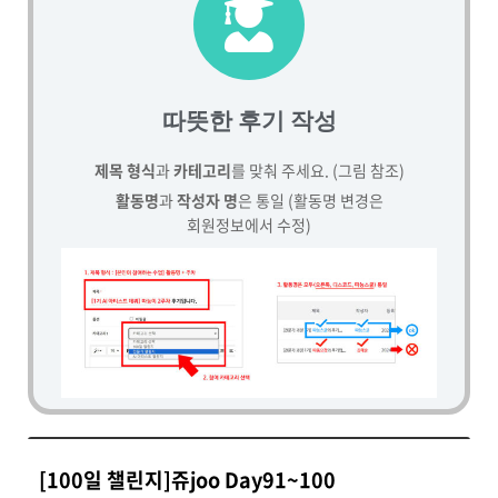
따뜻한 후기 작성
제목 형식
과
카테고리
를 맞춰 주세요. (그림 참조)
활동명
과
작성자 명
은 통일 (활동명 변경은
회원정보에서 수정)
[100일 챌린지]쥬joo Day91~100