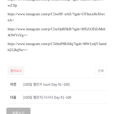
wZ3lp
https://www.instagram.com/p/C5iwHF-xrbZ/?igsh=OThucnJleXlwc
nA=
https://www.instagram.com/p/C5iyfJpRDkB/?igsh=MXZiODZsMzh
4OWVsYg==
https://www.instagram.com/p/C5i0mP8RA8q/?igsh=MW1xdjV3amd
hZGRqNw==
좋아요
0
인쇄
이전
[100일 챌린지 isum Day 91~100]
다음
[100일 챌린지] 다시다 Day 91~100
목록보기