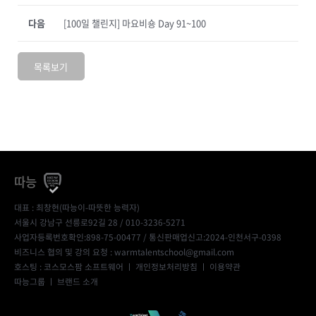
다음
[100일 챌린지] 마요비숑 Day 91~100
목록보기
따능
대표 : 최창현(따능이-따뜻한 능력자)
서울시 강남구 선릉로92길 28 / 010-3236-5271
사업자등록번호확인:898-75-00477
/ 통신판매업신고:2024-인천서구-0398
비즈니스 협의 및 강의 요청 : warmtalentschool@gmail.com
호스팅 : 코스모스팜 소프트웨어 ㅣ
개인정보처리방침
ㅣ
이용약관
따능그룹
ㅣ
브랜드 소개