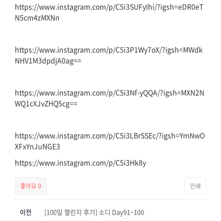
https://www.instagram.com/p/C5i3SUFyIhi/?igsh=eDR0eT
N5cm4zMXNn
https://www.instagram.com/p/C5i3P1Wy7oX/?igsh=MWdk
NHV1M3dpdjA0ag==
https://www.instagram.com/p/C5i3Nf-yQQA/?igsh=MXN2N
WQ1cXJvZHQ5cg==
https://www.instagram.com/p/C5i3LBrSSEc/?igsh=YmNwO
XFxYnJuNGE3
https://www.instagram.com/p/C5i3Hk8y
좋아요
0
인쇄
이전
[100일 챌린지 후기] 소디 Day91~100