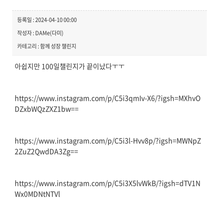
등록일 : 2024-04-10 00:00
작성자 : DAMe(다미)
카테고리 : 함께 성장 챌린지
아쉽지만 100일챌린지가 끝이났다ㅜㅜ
https://www.instagram.com/p/C5i3qmIv-X6/?igsh=MXhvO
DZxbWQzZXZ1bw==
https://www.instagram.com/p/C5i3l-Hvv8p/?igsh=MWNpZ
2ZuZ2QwdDA3Zg==
https://www.instagram.com/p/C5i3X5lvWkB/?igsh=dTV1N
Wx0MDNtNTVl