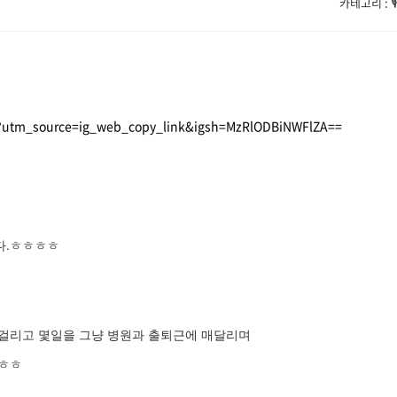
카테고리 : 
/?utm_source=ig_web_copy_link&igsh=MzRlODBiNWFlZA==
다.ㅎㅎㅎㅎ
걸리고 몇일을 그냥 병원과 출퇴근에 매달리며
.ㅎㅎ