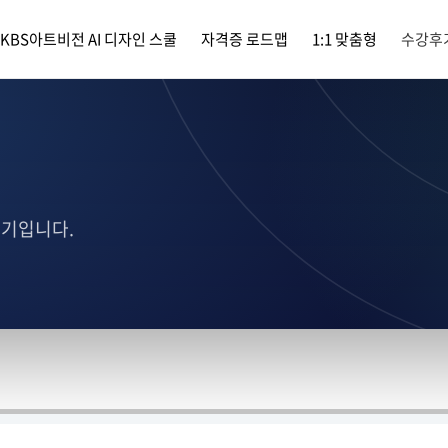
KBS아트비전 AI 디자인 스쿨
자격증 로드맵
1:1 맞춤형
수강후
후기입니다.