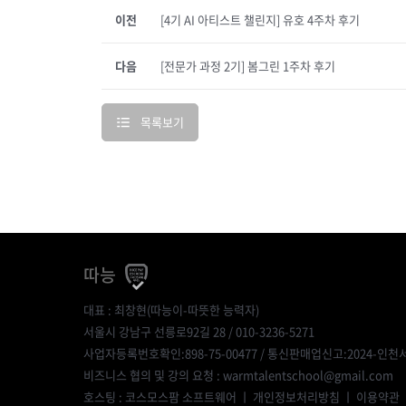
이전
[4기 AI 아티스트 챌린지] 유호 4주차 후기
다음
[전문가 과정 2기] 봄그린 1주차 후기
목록보기
따능
대표 : 최창현(따능이-따뜻한 능력자)
서울시 강남구 선릉로92길 28 / 010-3236-5271
사업자등록번호확인:898-75-00477
/ 통신판매업신고:2024-인천서
비즈니스 협의 및 강의 요청 : warmtalentschool@gmail.com
호스팅 : 코스모스팜 소프트웨어 ㅣ
개인정보처리방침
ㅣ
이용약관