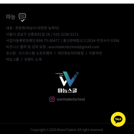
따능
대표 : 최창현(따능이-따뜻한 능력자)
서울시 강남구 선릉로92길 28 / 010-3236-5271
사업자등록번호확인:898-75-00477
/ 통신판매업신고:2024-인천서구-0398
비즈니스 협의 및 강의 요청 : warmtalentschool@gmail.com
호스팅 : 코스모스팜 소프트웨어 ㅣ
개인정보처리방침
ㅣ
이용약관
따능그룹
ㅣ
브랜드 소개
warmtalentschool
Copyright © 2024 WarmTalent. All right reserved.