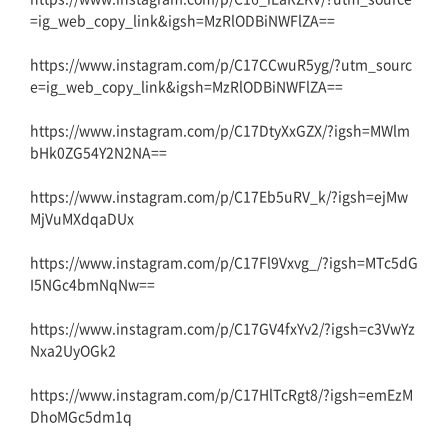
=ig_web_copy_link&igsh=MzRlODBiNWFlZA==
https://www.instagram.com/p/C17CCwuR5yg/?utm_sourc
e=ig_web_copy_link&igsh=MzRlODBiNWFlZA==
https://www.instagram.com/p/C17DtyXxGZX/?igsh=MWlm
bHk0ZG54Y2N2NA==
https://www.instagram.com/p/C17Eb5uRV_k/?igsh=ejMw
MjVuMXdqaDUx
https://www.instagram.com/p/C17Fl9Vxvg_/?igsh=MTc5dG
I5NGc4bmNqNw==
https://www.instagram.com/p/C17GV4fxYv2/?igsh=c3VwYz
Nxa2UyOGk2
https://www.instagram.com/p/C17HlTcRgt8/?igsh=emEzM
DhoMGc5dm1q