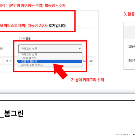
후기_봄그린