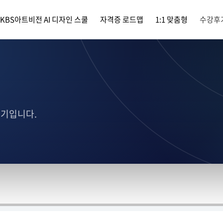
KBS아트비전 AI 디자인 스쿨
자격증 로드맵
1:1 맞춤형
수강후
후기입니다.