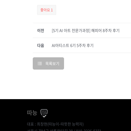
좋아요
1
이전
[5기 AI 아트 전문가과정] 해피어 8주차 후기
다음
AI아티스트 6기 5주차 후기
목록보기
따능
대표 : 최창현(따능이-따뜻한 능력자)
서울시 강남구 선릉로92길 28 / 010-3236-5271