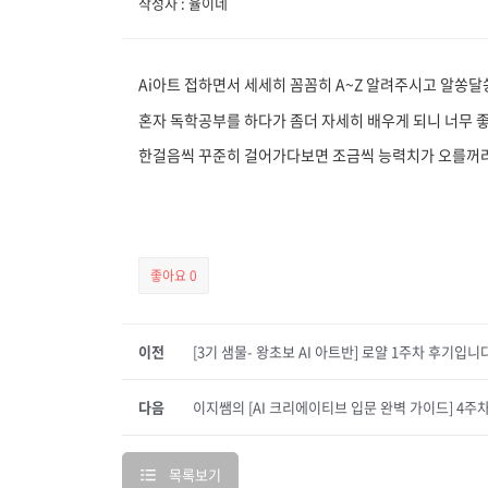
작성자 : 율이네
Ai아트 접하면서 세세히 꼼꼼히 A~Z 알려주시고 알쏭달
혼자 독학공부를 하다가 좀더 자세히 배우게 되니 너무
한걸음씩 꾸준히 걸어가다보면 조금씩 능력치가 오를꺼라
좋아요
0
이전
[3기 샘물- 왕초보 AI 아트반] 로얄 1주차 후기입니
다음
이지쌤의 [AI 크리에이티브 입문 완벽 가이드] 4주
목록보기