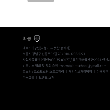
따능
대표 : 최창현(따능이-따뜻한 능력자)
서울시 강남구 선릉로92길 28 / 010-3236-5271
사업자등록번호확인:898-75-00477
/ 통신판매업신고:2024-인천서
비즈니스 협의 및 강의 요청 : warmtalentschool@gmail.com
호스팅 : 코스모스팜 소프트웨어 ㅣ
개인정보처리방침
ㅣ
이용약관
따능그룹
ㅣ
브랜드 소개