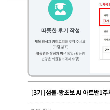
따뜻한 후기 작성
제목 형식
과
카테고리
를 맞춰 주세요.
(그림 참조)
활동명
과
작성자 명
은 통일 (활동명
변경은 회원정보에서 수정)
[3기 ]샘물-왕초보 AI 아트반1