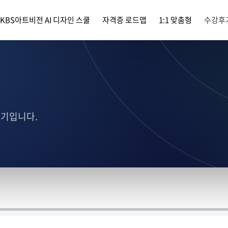
KBS아트비전 AI 디자인 스쿨
자격증 로드맵
1:1 맞춤형
수강후
후기입니다.