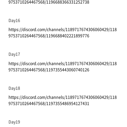
9753710264467568/1196688366331252738
Day16
https://discord.com/channels/1189717674306060429/118
9753710264467568/1196688402221899776
Day17
https://discord.com/channels/1189717674306060429/118
9753710264467568/1197355443060740126
Day18
https://discord.com/channels/1189717674306060429/118
9753710264467568/1197355486954127431
Day19