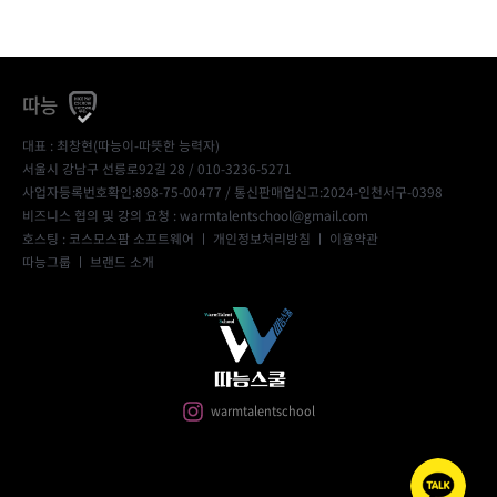
따능
대표 : 최창현(따능이-따뜻한 능력자)
서울시 강남구 선릉로92길 28 / 010-3236-5271
사업자등록번호확인:898-75-00477
/ 통신판매업신고:2024-인천서구-0398
비즈니스 협의 및 강의 요청 : warmtalentschool@gmail.com
호스팅 : 코스모스팜 소프트웨어 ㅣ
개인정보처리방침
ㅣ
이용약관
따능그룹
ㅣ
브랜드 소개
warmtalentschool