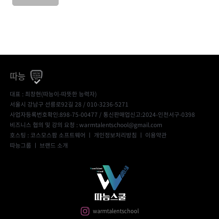
따능
대표 : 최창현(따능이-따뜻한 능력자)
서울시 강남구 선릉로92길 28 / 010-3236-5271
사업자등록번호확인:898-75-00477
/ 통신판매업신고:2024-인천서구-0398
비즈니스 협의 및 강의 요청 : warmtalentschool@gmail.com
호스팅 : 코스모스팜 소프트웨어 ㅣ
개인정보처리방침
ㅣ
이용약관
따능그룹
ㅣ
브랜드 소개
warmtalentschool