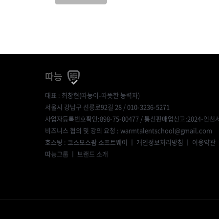
따능
대표 : 최창현(따능이-따뜻한 능력자)
서울시 강남구 선릉로92길 28 / 010-3236-5271
사업자등록번호확인:898-75-00477
/ 통신판매업신고:2024-인천서
비즈니스 협의 및 강의 요청 : warmtalentschool@gmail.com
호스팅 : 코스모스팜 소프트웨어 ㅣ
개인정보처리방침
ㅣ
이용약관
따능그룹
ㅣ
브랜드 소개