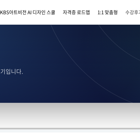
KBS아트비전 AI 디자인 스쿨
자격증 로드맵
1:1 맞춤형
수강후
후기입니다.