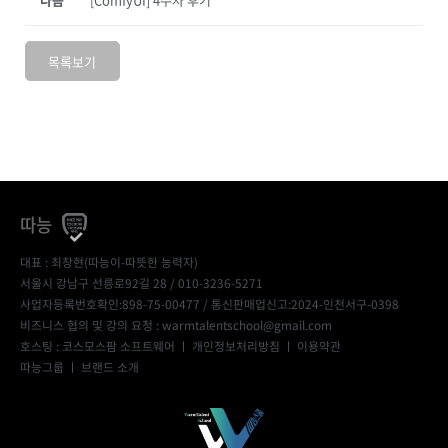
목록보기
따능
대표 : 최창현(따능이-따뜻한 능력자)
서울시 강남구 선릉로92길 28 / 010-3236-5271
사업자등록번호확인:898-75-00477
/ 통신판매업신고:2024-인천서구-0398
비즈니스 협의 및 강의 요청 : warmtalentschool@gmail.com
호스팅 : 코스모스팜 소프트웨어 ㅣ
개인정보처리방침
ㅣ
이용약관
따능그룹
ㅣ
브랜드 소개