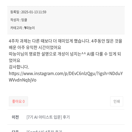
등록일 : 2025-01-13 11:59
작성자 : 밍클
카테고리 : 🎙️따능이
4주차 과제는 다른 때보다 더 재미있게 했습니다. 4주동안 많은 것을
배운 아주 유익한 시간이었어요
따능이님의 명료한 설명으로 개성이 넘치는^^ AI를 다룰 수 있게 되
었어요
감사합니다.
https://www.instagram.com/p/DEvC6nlzQgu/?igsh=NDduY
WVvdnNqbjVo
좋아요
0
인쇄
이전
[7기 AI 아티스트 입문] 후기
다음
[ComfyUI] 4주차 후기