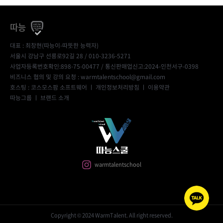
따능
대표 : 최창현(따능이-따뜻한 능력자)
서울시 강남구 선릉로92길 28 / 010-3236-5271
사업자등록번호확인:898-75-00477
/ 통신판매업신고:2024-인천서구-0398
비즈니스 협의 및 강의 요청 : warmtalentschool@gmail.com
호스팅 : 코스모스팜 소프트웨어 ㅣ
개인정보처리방침
ㅣ
이용약관
따능그룹
ㅣ
브랜드 소개
warmtalentschool
Copyright © 2024 WarmTalent. All right reserved.