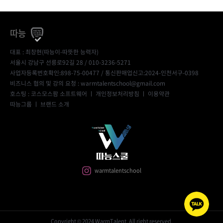
따능
대표 : 최창현(따능이-따뜻한 능력자)
서울시 강남구 선릉로92길 28 / 010-3236-5271
사업자등록번호확인:898-75-00477
/ 통신판매업신고:2024-인천서구-0398
비즈니스 협의 및 강의 요청 : warmtalentschool@gmail.com
호스팅 : 코스모스팜 소프트웨어 ㅣ
개인정보처리방침
ㅣ
이용약관
따능그룹
ㅣ
브랜드 소개
warmtalentschool
Copyright © 2024 WarmTalent. All right reserved.