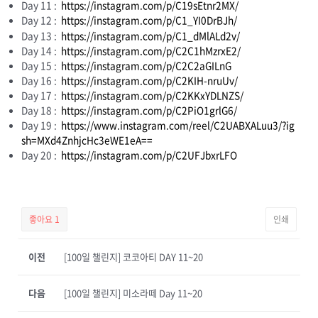
Day 11 :
https://instagram.com/p/C19sEtnr2MX/
Day 12 :
https://instagram.com/p/C1_YI0DrBJh/
Day 13 :
https://instagram.com/p/C1_dMlALd2v/
Day 14 :
https://instagram.com/p/C2C1hMzrxE2/
Day 15 :
https://instagram.com/p/C2C2aGILnG
Day 16 :
https://instagram.com/p/C2KIH-nruUv/
Day 17 :
https://instagram.com/p/C2KKxYDLNZS/
Day 18 :
https://instagram.com/p/C2PiO1grlG6/
Day 19 :
https://www.instagram.com/reel/C2UABXALuu3/?ig
sh=MXd4ZnhjcHc3eWE1eA==
Day 20 :
https://instagram.com/p/C2UFJbxrLFO
좋아요
1
인쇄
이전
[100일 챌린지] 코코아티 DAY 11~20
다음
[100일 챌린지] 미소라떼 Day 11~20