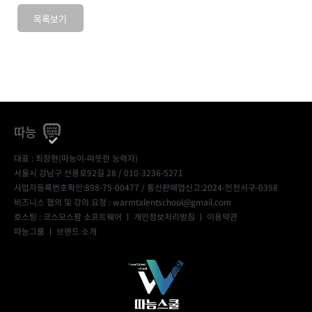
목록보기
따능
대표 : 최창현(따능이-따뜻한 능력자)
서울시 강남구 선릉로92길 28 / 010-3236-5271
사업자등록번호확인:898-75-00477
/ 통신판매업신고:2024-인천서구-0398
비즈니스 협의 및 강의 요청 : warmtalentschool@gmail.com
호스팅 : 코스모스팜 소프트웨어 ㅣ
개인정보처리방침
ㅣ
이용약관
따능그룹
ㅣ
브랜드 소개