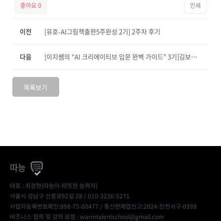
좋아요
0
인쇄
이전
[유호-AI그림책출판5주완성 2기] 2주차 후기
다음
[이지쌤의 “AI 크리에이티브 입문 완벽 가이드” 3기]김보연_2주차
목록보기
따능
대표 : 최창현(따능이-따뜻한 능력자)
서울시 강남구 선릉로92길 28 / 010-3236-5271
사업자등록번호확인:898-75-00477
/ 통신판매업신고:2024-인천서구-0398
비즈니스 협의 및 강의 요청 : warmtalentschool@gmail.com