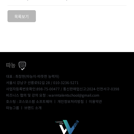
목록보기
따능
대표 : 최창현(따능이-따뜻한 능력자)
서울시 강남구 선릉로92길 28 / 010-3236-5271
사업자등록번호확인:898-75-00477
/ 통신판매업신고:2024-인천서구-0398
비즈니스 협의 및 강의 요청 : warmtalentschool@gmail.com
호스팅 : 코스모스팜 소프트웨어 ㅣ
개인정보처리방침
ㅣ
이용약관
따능그룹
ㅣ
브랜드 소개