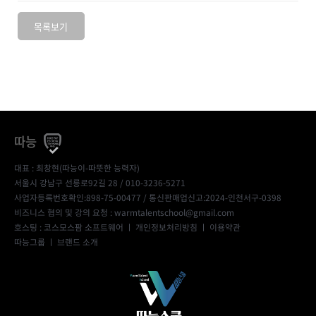
목록보기
따능
대표 : 최창현(따능이-따뜻한 능력자)
서울시 강남구 선릉로92길 28 / 010-3236-5271
사업자등록번호확인:898-75-00477
/ 통신판매업신고:2024-인천서구-0398
비즈니스 협의 및 강의 요청 : warmtalentschool@gmail.com
호스팅 : 코스모스팜 소프트웨어 ㅣ
개인정보처리방침
ㅣ
이용약관
따능그룹
ㅣ
브랜드 소개