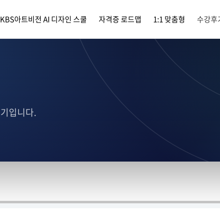
KBS아트비전 AI 디자인 스쿨
자격증 로드맵
1:1 맞춤형
수강후
후기입니다.