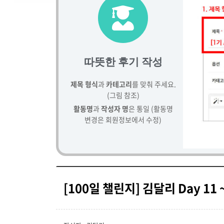
따뜻한 후기 작성
제목 형식
과
카테고리
를 맞춰 주세요.
(그림 참조)
활동명
과
작성자 명
은 통일 (활동명
변경은 회원정보에서 수정)
[100일 챌린지] 김달리 Day 11 ~