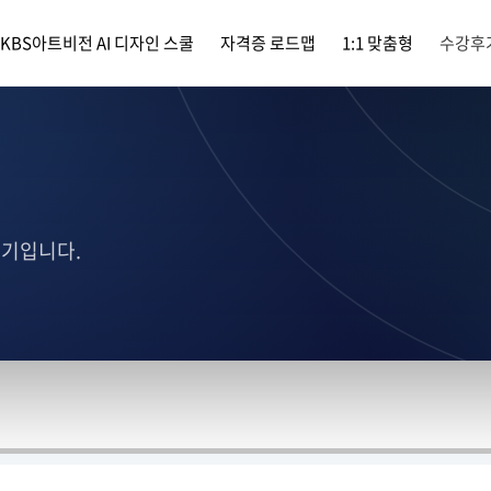
KBS아트비전 AI 디자인 스쿨
자격증 로드맵
1:1 맞춤형
수강후
후기입니다.