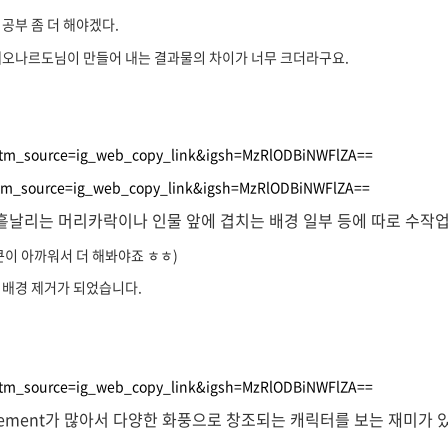
공부 좀 더 해야겠다.
레오나르도님이 만들어 내는 결과물의 차이가 너무 크더라구요.
utm_source=ig_web_copy_link&igsh=MzRlODBiNWFlZA==
utm_source=ig_web_copy_link&igsh=MzRlODBiNWFlZA==
에 흩날리는 머리카락이나 인물 앞에 겹치는 배경 일부 등에 따로 수작
큰이 아까워서 더 해봐야죠 ㅎㅎ)
 배경 제거가 되었습니다.
utm_source=ig_web_copy_link&igsh=MzRlODBiNWFlZA==
는 element가 많아서 다양한 화풍으로 창조되는 캐릭터를 보는 재미가