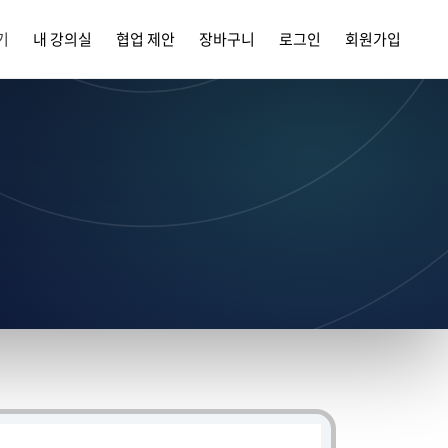
기
내 강의실
협업 제안
장바구니
로그인
회원가입