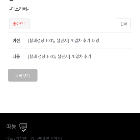
-미소라떼-
좋아요
1
인쇄
이전
[함께성장 100일 챌린지] 70일차 후기-태양
다음
[함께 성장 100일 챌린지] 70일차 후기
목록보기
따능
대표 : 최창현(따능이-따뜻한 능력자)