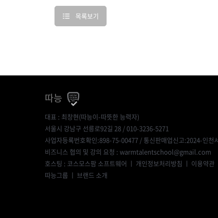
목록보기
따능
대표 : 최창현(따능이-따뜻한 능력자)
서울시 강남구 선릉로92길 28 / 010-3236-5271
사업자등록번호확인:898-75-00477
/ 통신판매업신고:2024-인천서
비즈니스 협의 및 강의 요청 : warmtalentschool@gmail.com
호스팅 : 코스모스팜 소프트웨어 ㅣ
개인정보처리방침
ㅣ
이용약관
따능그룹
ㅣ
브랜드 소개