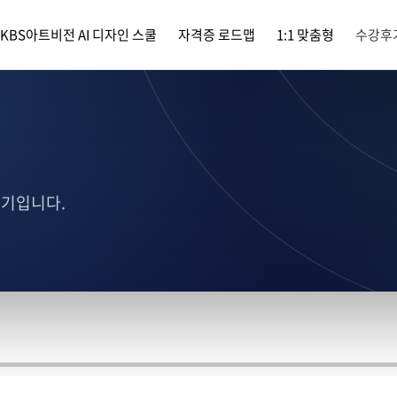
KBS아트비전 AI 디자인 스쿨
자격증 로드맵
1:1 맞춤형
수강후
후기입니다.