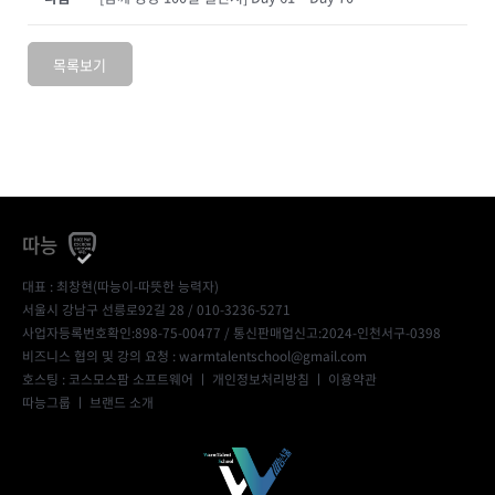
목록보기
따능
대표 : 최창현(따능이-따뜻한 능력자)
서울시 강남구 선릉로92길 28 / 010-3236-5271
사업자등록번호확인:898-75-00477
/ 통신판매업신고:2024-인천서구-0398
비즈니스 협의 및 강의 요청 : warmtalentschool@gmail.com
호스팅 : 코스모스팜 소프트웨어 ㅣ
개인정보처리방침
ㅣ
이용약관
따능그룹
ㅣ
브랜드 소개