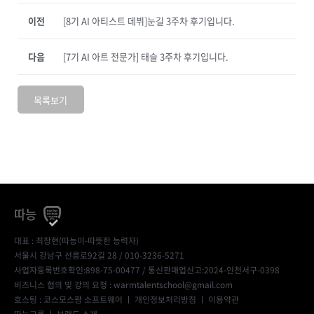
이전
[8기 AI 아티스트 데뷔]눈길 3주차 후기입니다.
다음
[7기 AI 아트 전문가] 태슬 3주차 후기입니다.
목록보기
따능
대표 : 최창현(따능이-따뜻한 능력자)
서울시 강남구 선릉로92길 28 / 010-3236-5271
사업자등록번호확인:898-75-00477
/ 통신판매업신고:2024-인천서구-0398
비즈니스 협의 및 강의 요청 : warmtalentschool@gmail.com
호스팅 : 코스모스팜 소프트웨어 ㅣ
개인정보처리방침
ㅣ
이용약관
따능그룹
ㅣ
브랜드 소개