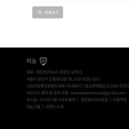
목록보기
따능
대표 : 최창현(따능이-따뜻한 능력자)
서울시 강남구 선릉로92길 28 / 010-3236-5271
사업자등록번호확인:898-75-00477
/ 통신판매업신고:2024-인천서
비즈니스 협의 및 강의 요청 : warmtalentschool@gmail.com
호스팅 : 코스모스팜 소프트웨어 ㅣ
개인정보처리방침
ㅣ
이용약관
따능그룹
ㅣ
브랜드 소개