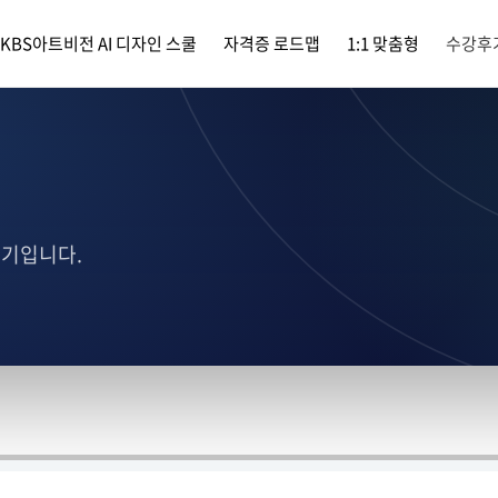
KBS아트비전 AI 디자인 스쿨
자격증 로드맵
1:1 맞춤형
수강후
후기입니다.