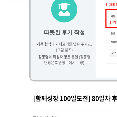
따뜻한 후기 작성
제목 형식
과
카테고리
를 맞춰 주세요.
(그림 참조)
활동명
과
작성자 명
은 통일 (활동명
변경은 회원정보에서 수정)
[함께성장 100일도전] 80일차 