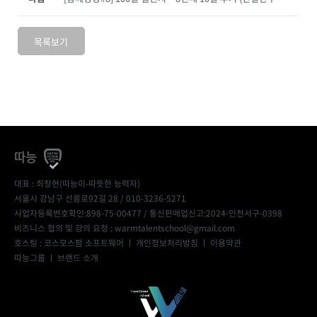
목록보기
따능
대표 : 최창현(따능이-따뜻한 능력자)
서울시 강남구 선릉로92길 28 / 010-3236-5271
사업자등록번호확인:898-75-00477
/ 통신판매업신고:2024-인천서구-0398
비즈니스 협의 및 강의 요청 : warmtalentschool@gmail.com
호스팅 : 코스모스팜 소프트웨어 ㅣ
개인정보처리방침
ㅣ
이용약관
따능그룹
ㅣ
브랜드 소개