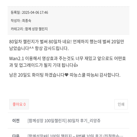
등록일 : 2025-04-06 17:46
작성자 : 최종숙
카테고리 : 함께 성장 챌린지
80일차 챌린지가 벌써 80일차 네요! 언제하지 했는데 벌써 20일만
남았습니다^^ 항상 감사드립니다.
Wan2.1 이용해서 영상효과 주는것도 너무 재밌고 앞으로도 어떤효
과 및 업그레이드가 될지 기대 됩니다👍
남은 20일도 화이팅 하겠습니다💖 따능스쿨 따능AI 감사합니다.
좋아요
0
인쇄
이전
[함께성장 100일챌린지] 80일차 후기_리앙쥬
다음
[함께성장#8] 100일 챌린지 – 8번째 10일 후기 (친절한수진쌤)