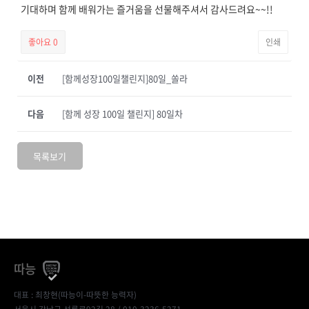
기대하며 함께 배워가는 즐거움을 선물해주셔서 감사드려요~~!!
좋아요
0
인쇄
이전
[함께성장100일챌린지]80일_쏠라
다음
[함께 성장 100일 챌린지] 80일차
목록보기
따능
대표 : 최창현(따능이-따뜻한 능력자)
서울시 강남구 선릉로92길 28 / 010-3236-5271