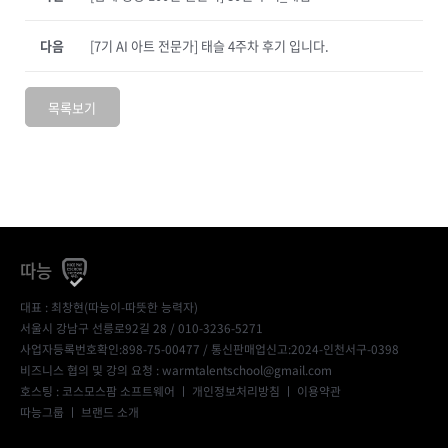
다음
[7기 AI 아트 전문가] 태슬 4주차 후기 입니다.
목록보기
따능
대표 : 최창현(따능이-따뜻한 능력자)
서울시 강남구 선릉로92길 28 / 010-3236-5271
사업자등록번호확인:898-75-00477
/ 통신판매업신고:2024-인천서구-0398
비즈니스 협의 및 강의 요청 : warmtalentschool@gmail.com
호스팅 : 코스모스팜 소프트웨어 ㅣ
개인정보처리방침
ㅣ
이용약관
따능그룹
ㅣ
브랜드 소개