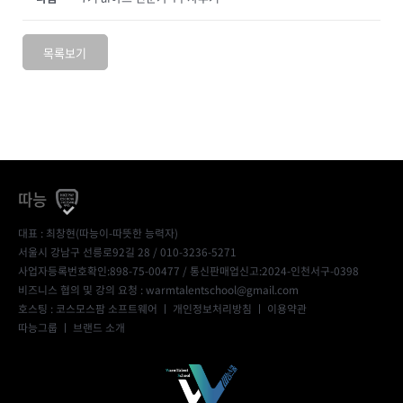
목록보기
따능
대표 : 최창현(따능이-따뜻한 능력자)
서울시 강남구 선릉로92길 28 / 010-3236-5271
사업자등록번호확인:898-75-00477
/ 통신판매업신고:2024-인천서구-0398
비즈니스 협의 및 강의 요청 : warmtalentschool@gmail.com
호스팅 : 코스모스팜 소프트웨어 ㅣ
개인정보처리방침
ㅣ
이용약관
따능그룹
ㅣ
브랜드 소개