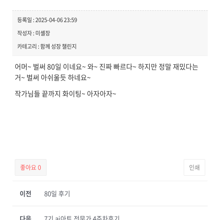
등록일 : 2025-04-06 23:59
작성자 : 미셸장
카테고리 : 함께 성장 챌린지
어머~ 벌써 80일 이네요~ 와~ 진짜 빠르다~ 하지만 정말 재밌다는
거~ 벌써 아쉬울듯 하네요~
작가님들 끝까지 화이팅~ 아자아자~
좋아요
0
인쇄
이전
80일 후기
다음
7기 ai아트 전문가 4주차후기