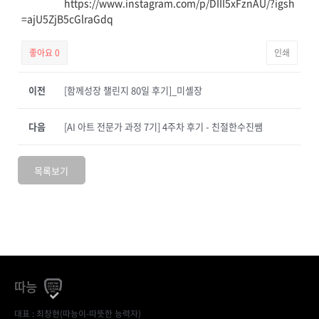
https://www.instagram.com/p/DIII5xFznAU/?igsh
=ajU5ZjB5cGlraGdq
좋아요
0
인쇄
이전
[함께성장 챌린지 80일 후기]_미셸장
다음
[AI 아트 전문가 과정 7기] 4주차 후기 - 친절한수진쌤
목록보기
따능
대표 : 최창현(따능이-따뜻한 능력자)