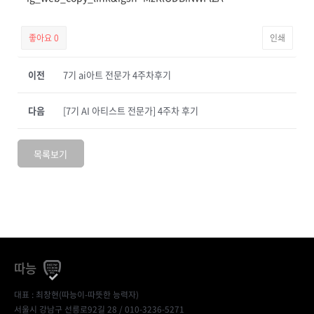
좋아요
0
인쇄
이전
7기 ai아트 전문가 4주차후기
다음
[7기 AI 아티스트 전문가] 4주차 후기
목록보기
따능
대표 : 최창현(따능이-따뜻한 능력자)
서울시 강남구 선릉로92길 28 / 010-3236-5271