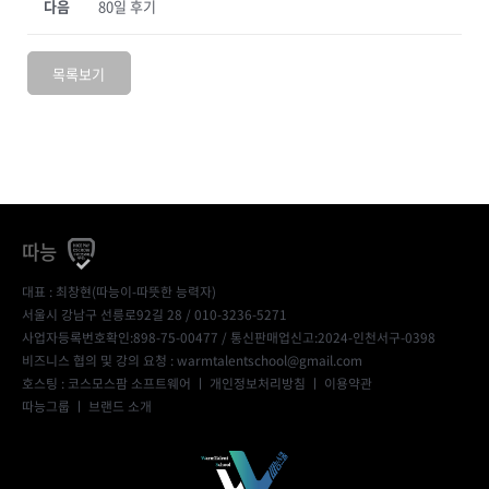
다음
80일 후기
목록보기
따능
대표 : 최창현(따능이-따뜻한 능력자)
서울시 강남구 선릉로92길 28 / 010-3236-5271
사업자등록번호확인:898-75-00477
/ 통신판매업신고:2024-인천서구-0398
비즈니스 협의 및 강의 요청 : warmtalentschool@gmail.com
호스팅 : 코스모스팜 소프트웨어 ㅣ
개인정보처리방침
ㅣ
이용약관
따능그룹
ㅣ
브랜드 소개