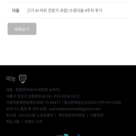
다음
[7기 AI 아트 전문가 과정] 수정다움 4주차 후기
목록보기
따능
대표 : 최창현(따능이-따뜻한 능력자)
서울시 강남구 선릉로92길 28 / 010-3236-5271
사업자등록번호확인:898-75-00477
/ 통신판매업신고:2024-인천서구-0398
비즈니스 협의 및 강의 요청 : warmtalentschool@gmail.com
호스팅 : 코스모스팜 소프트웨어 ㅣ
개인정보처리방침
ㅣ
이용약관
따능그룹
ㅣ
브랜드 소개