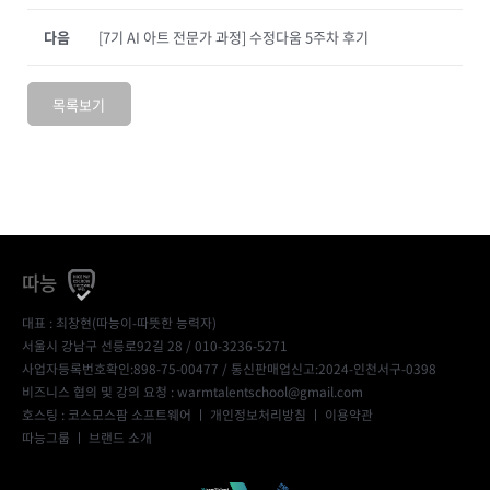
다음
[7기 AI 아트 전문가 과정] 수정다움 5주차 후기
목록보기
따능
대표 : 최창현(따능이-따뜻한 능력자)
서울시 강남구 선릉로92길 28 / 010-3236-5271
사업자등록번호확인:898-75-00477
/ 통신판매업신고:2024-인천서구-0398
비즈니스 협의 및 강의 요청 : warmtalentschool@gmail.com
호스팅 : 코스모스팜 소프트웨어 ㅣ
개인정보처리방침
ㅣ
이용약관
따능그룹
ㅣ
브랜드 소개