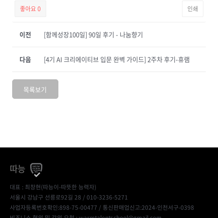
좋아요
0
인쇄
이전
[함께성장100일] 90일 후기 - 나눔향기
다음
[4기 AI 크리에이티브 입문 완벽 가이드] 2주차 후기-휴램
목록보기
따능
대표 : 최창현(따능이-따뜻한 능력자)
서울시 강남구 선릉로92길 28 / 010-3236-5271
사업자등록번호확인:898-75-00477
/ 통신판매업신고:2024-인천서구-0398
비즈니스 협의 및 강의 요청 : warmtalentschool@gmail.com