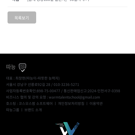
목록보기
따능
대표 : 최창현(따능이-따뜻한 능력자)
서울시 강남구 선릉로92길 28 / 010-3236-5271
사업자등록번호확인:898-75-00477
/ 통신판매업신고:2024-인천서구-0398
비즈니스 협의 및 강의 요청 : warmtalentschool@gmail.com
호스팅 : 코스모스팜 소프트웨어 ㅣ
개인정보처리방침
ㅣ
이용약관
따능그룹
ㅣ
브랜드 소개