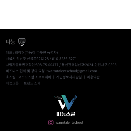
따능
대표 : 최창현(따능이-따뜻한 능력자)
서울시 강남구 선릉로92길 28 / 010-3236-5271
사업자등록번호확인:898-75-00477
/ 통신판매업신고:2024-인천서구-0398
비즈니스 협의 및 강의 요청 : warmtalentschool@gmail.com
호스팅 : 코스모스팜 소프트웨어 ㅣ
개인정보처리방침
ㅣ
이용약관
따능그룹
ㅣ
브랜드 소개
warmtalentschool