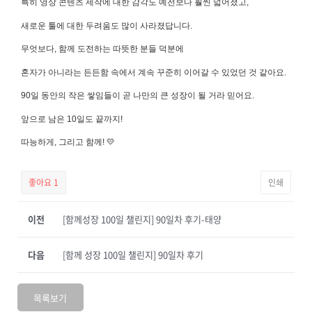
특히 영상 콘텐츠 제작에 대한 감각도 예전보다 훨씬 넓어졌고,
새로운 툴에 대한 두려움도 많이 사라졌답니다.
무엇보다, 함께 도전하는 따뜻한 분들 덕분에
혼자가 아니라는 든든함 속에서 계속 꾸준히 이어갈 수 있었던 것 같아요.
90일 동안의 작은 쌓임들이 곧 나만의 큰 성장이 될 거라 믿어요.
앞으로 남은 10일도 끝까지!
따능하게, 그리고 함께! 💛
좋아요
1
인쇄
이전
[함께성장 100일 챌린지] 90일차 후기-태양
다음
[함께 성장 100일 챌린지] 90일차 후기
목록보기