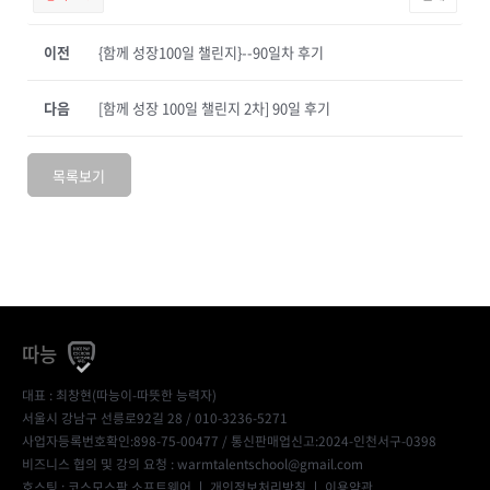
이전
{함께 성장100일 챌린지}--90일차 후기
다음
[함께 성장 100일 챌린지 2차] 90일 후기
목록보기
따능
대표 : 최창현(따능이-따뜻한 능력자)
서울시 강남구 선릉로92길 28 / 010-3236-5271
사업자등록번호확인:898-75-00477
/ 통신판매업신고:2024-인천서구-0398
비즈니스 협의 및 강의 요청 : warmtalentschool@gmail.com
호스팅 : 코스모스팜 소프트웨어 ㅣ
개인정보처리방침
ㅣ
이용약관