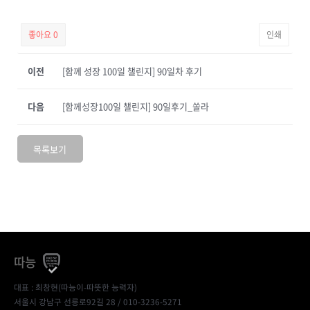
좋아요
0
인쇄
이전
[함께 성장 100일 챌린지] 90일차 후기
다음
[함께성장100일 챌린지] 90일후기_쏠라
목록보기
따능
대표 : 최창현(따능이-따뜻한 능력자)
서울시 강남구 선릉로92길 28 / 010-3236-5271